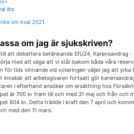
ney+
al ibs
krike vm kval 2021
kassa om jag är sjukskriven?
 till att debattera betänkande SfU24, Karensavdrag - 
l börja med att säga att vi står bakom båda våra reserv
för tids vinnande vid voteringen väljer jag att yrka bi
et innebär att arbetsgivaren fortsatt gör karensavdra
aren i efterhand ansöker om ersättning hos Försäkr
et är 700 kr fram till och med 31 maj och från och me
et 804 kr. Detta trädde i kraft den 7 april och komme
 och med den 11 mars.