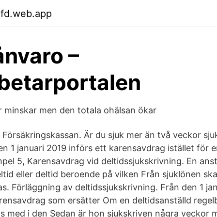
yfd.web.app
ånvaro –
betarportalen
r minskar men den totala ohälsan ökar
 Försäkringskassan. Är du sjuk mer än två veckor sj
 1 januari 2019 införs ett karensavdrag istället för 
pel 5, Karensavdrag vid deltidssjukskrivning. En anst
ltid eller deltid beroende på vilken Från sjuklönen ska
. Förläggning av deltidssjukskrivning. Från den 1 jan
rensavdrag som ersätter Om en deltidsanställd regel
as med i den Sedan är hon sjukskriven några veckor m