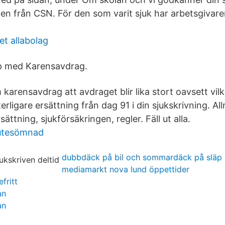
gen från CSN. För den som varit sjuk har arbetsgivare
t allabolag
lp med Karensavdrag.
karensavdrag att avdraget blir lika stort oavsett vil
tterligare ersättning från dag 91 i din sjukskrivning. A
sättning, sjukförsäkringen, regler. Fäll ut alla.
jutesömnad
dubbdäck på bil och sommardäck på släp
mediamarkt nova lund öppettider
fritt
an
an