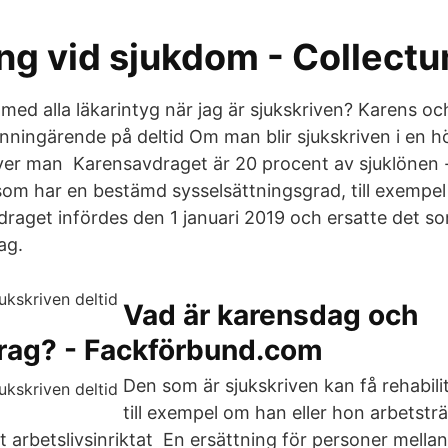
ing vid sjukdom - Collect
med alla läkarintyg när jag är sjukskriven? Karens oc
ningärende på deltid Om man blir sjukskriven i en 
ver man Karensavdraget är 20 procent av sjuklönen -
m har en bestämd sysselsättningsgrad, till exempel p
draget infördes den 1 januari 2019 och ersatte det so
ag.
Vad är karensdag och
rag? - Fackförbund.com
Den som är sjukskriven kan få rehabili
till exempel om han eller hon arbetstr
ett arbetslivsinriktat En ersättning för personer mella