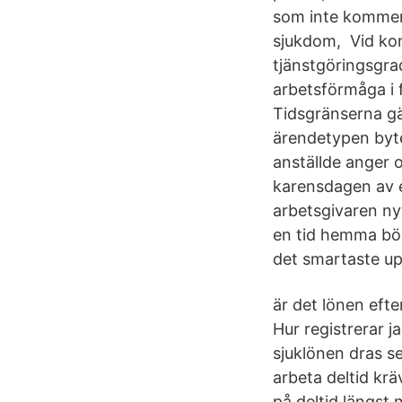
som inte kommer 
sjukdom, Vid kon
tjänstgöringsgra
arbetsförmåga i f
Tidsgränserna gäl
ärendetypen byt
anställde anger o
karensdagen av e
arbetsgivaren nyt
en tid hemma bör
det smartaste u
är det lönen efte
Hur registrerar 
sjuklönen dras s
arbeta deltid krä
på deltid längst