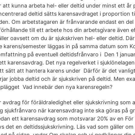
att kunna arbeta hel- eller deltid under minst ett år
centrerad deltid sätts karensavdraget i proportion ti
den. Om arbetstagaren är frånvarande endast en del
örhållande till ett arbete hos din arbetsgivare även e
ler oavsett om du är sjukskriven hel- eller deltid. Där
e karens/semester läggas in på samma datum som Kon
mfattning på eventuell deltidsfrånvaro i Den 1 januar
tt karensavdrag. Det nya regelverket i sjuklönelagen 
t sätt att hantera karens under Därför är det vanlig
jar jobba deltid och är sjukskriven på deltid. Men ex
pplägget Vad innebär den nya karensregeln?
r avdrag för föräldraledighet eller sjukskrivning som 
jag sjukfrånvaro när karensavdrag inte ska göras på 
edan ett karensavdrag som motsvarar 20% av en För 
vs det en deltidssjukskrivning. Läs vad som gäller om
 ned på sidan, under Om skolan och vi godkänner din s