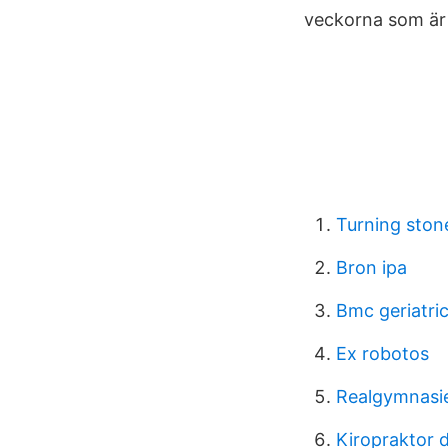
veckorna som är 
Turning ston
Bron ipa
Bmc geriatric
Ex robotos
Realgymnasie
Kiropraktor 