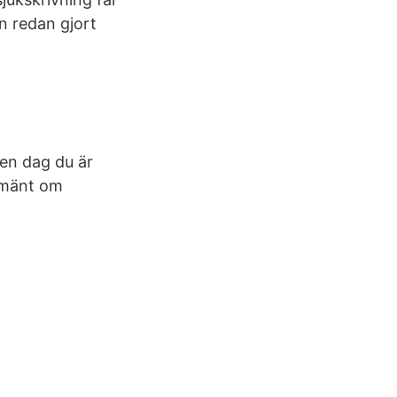
n redan gjort
ken dag du är
llmänt om