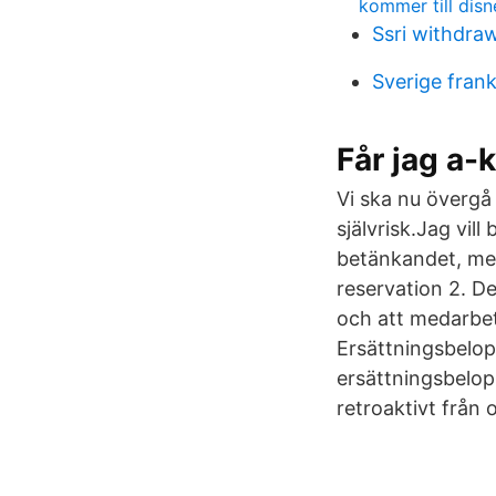
kommer till dis
Ssri withdraw
Sverige fran
Får jag a-
Vi ska nu övergå
självrisk.Jag vil
betänkandet, men 
reservation 2. D
och att medarbet
Ersättningsbelopp
ersättningsbelopp
retroaktivt från