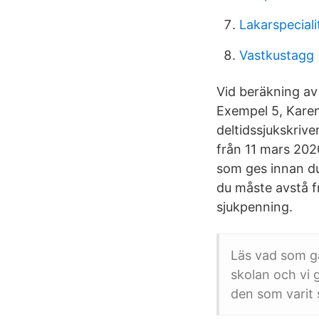
Lakarspeciali
Vastkustagg
Vid beräkning av
Exempel 5, Karen
deltidssjukskrive
från 11 mars 2020
som ges innan du
du måste avstå f
sjukpenning.
Läs vad som gä
skolan och vi 
den som varit 