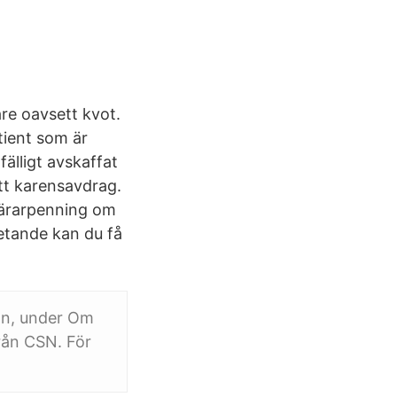
re oavsett kvot.
tient som är
fälligt avskaffat
ett karensavdrag.
tbärarpenning om
etande kan du få
dan, under Om
från CSN. För