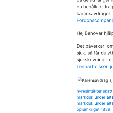
du behålla bidra
karensavdraget.
Fordonscompanie
Hej Behöver hjä
Det påverkar om 
sjuk. så får du y
sjukskrivning - er
Lennart olsson 
hyresintäkter skatte
markduk under alt
markduk under alt
opiumkriget 1839