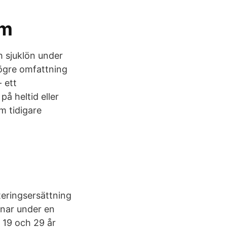
um
h sjuklön under
högre omfattning
 ett
å heltid eller
m tidigare
teringsersättning
änar under en
n 19 och 29 år