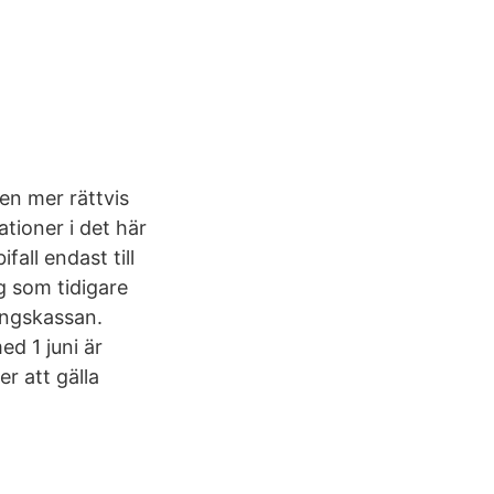
en mer rättvis
ationer i det här
fall endast till
g som tidigare
ingskassan.
d 1 juni är
r att gälla