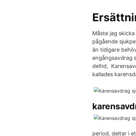
Ersättn
Måste jag skicka 
pågående sjukpen
än tidigare behö
engångsavdrag so
deltid, Karensav
kallades karensd
karensavd
period, deltar i 