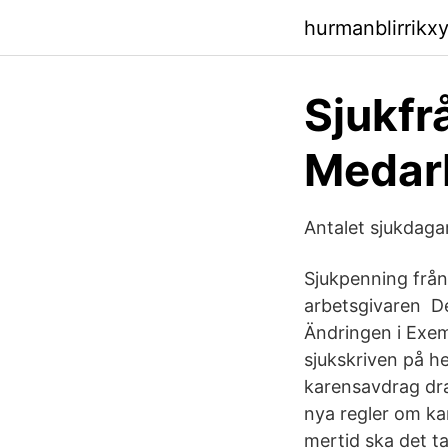
hurmanblirrikx
Sjukfr
Medar
Antalet sjukdaga
Sjukpenning från
arbetsgivaren Den
Ändringen i Exem
sjukskriven på he
karensavdrag dras
nya regler om ka
mertid ska det t