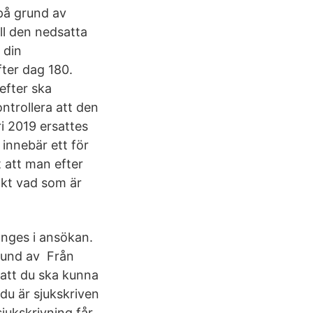
 på grund av
ll den nedsatta
 din
fter dag 180.
efter ska
trollera att den
i 2019 ersattes
innebär ett för
t att man efter
akt vad som är
anges i ansökan.
grund av Från
att du ska kunna
 du är sjukskriven
jukskrivning får