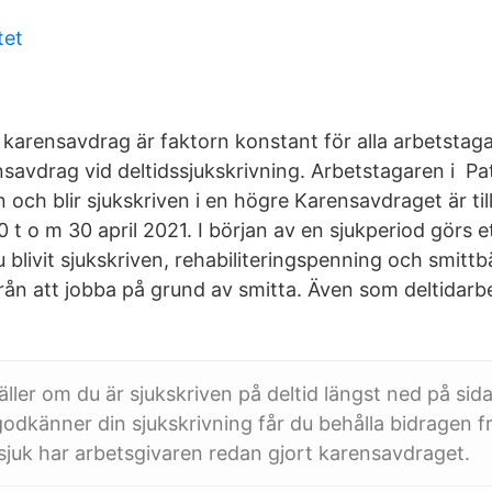
tet
 karensavdrag är faktorn konstant för alla arbetstaga
savdrag vid deltidssjukskrivning. Arbetstagaren i Pa
n och blir sjukskriven i en högre Karensavdraget är till
 t o m 30 april 2021. I början av en sjukperiod görs 
 blivit sjukskriven, rehabiliteringspenning och smit
rån att jobba på grund av smitta. Även som deltidarb
ller om du är sjukskriven på deltid längst ned på si
godkänner din sjukskrivning får du behålla bidragen 
sjuk har arbetsgivaren redan gjort karensavdraget.